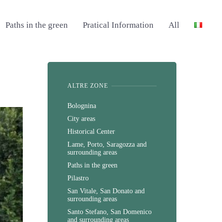
Paths in the green
Pratical Information
All
ALTRE ZONE
Bolognina
City areas
Historical Center
Lame, Porto, Saragozza and
surrounding areas
Paths in the green
Pilastro
San Vitale, San Donato and
surrounding areas
Santo Stefano, San Domenico
and surrounding areas