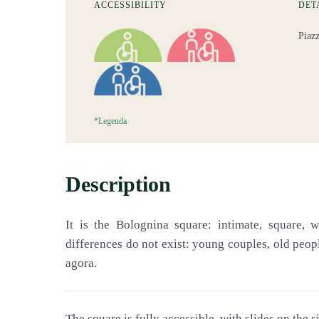
ACCESSIBILITY
DET
Piaz
*Legenda
Description
It is the Bolognina square: intimate, square, w
differences do not exist: young couples, old peopl
agora.
The square is fully accessible, with slides on the 