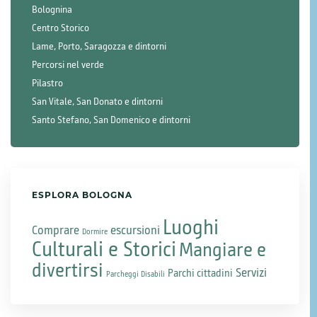
Bolognina
Centro Storico
Lame, Porto, Saragozza e dintorni
Percorsi nel verde
Pilastro
San Vitale, San Donato e dintorni
Santo Stefano, San Domenico e dintorni
ESPLORA BOLOGNA
Luoghi
Comprare
escursioni
Dormire
Culturali e Storici
Mangiare e
divertirsi
Servizi
Parchi cittadini
Parcheggi Disabili